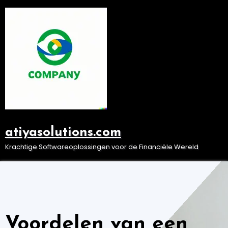
Ga
naar
de
inhoud
atiyasolutions.com
Krachtige Softwareoplossingen voor de Financiële Wereld
Voordelen van een