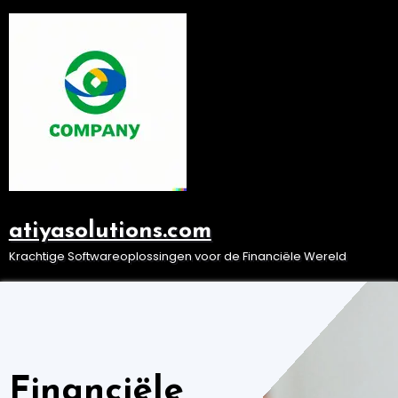
Ga
naar
de
inhoud
atiyasolutions.com
Krachtige Softwareoplossingen voor de Financiële Wereld
Financiële