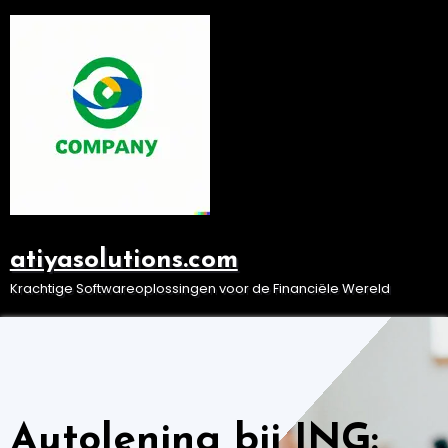
Ga
naar
de
inhoud
atiyasolutions.com
Krachtige Softwareoplossingen voor de Financiële Wereld
Autolening bij ING: