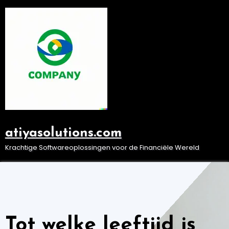
Ga
naar
de
inhoud
atiyasolutions.com
Krachtige Softwareoplossingen voor de Financiële Wereld
Tot welke leeftijd is