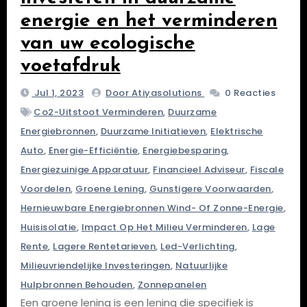
energie en het verminderen
van uw ecologische
voetafdruk
Jul 1, 2023
Door Atiyasolutions
0 Reacties
Co2-Uitstoot Verminderen
,
Duurzame
Energiebronnen
,
Duurzame Initiatieven
,
Elektrische
Auto
,
Energie-Efficiëntie
,
Energiebesparing
,
Energiezuinige Apparatuur
,
Financieel Adviseur
,
Fiscale
Voordelen
,
Groene Lening
,
Gunstigere Voorwaarden
,
Hernieuwbare Energiebronnen Wind- Of Zonne-Energie
,
Huisisolatie
,
Impact Op Het Milieu Verminderen
,
Lage
Rente
,
Lagere Rentetarieven
,
Led-Verlichting
,
Milieuvriendelijke Investeringen
,
Natuurlijke
Hulpbronnen Behouden
,
Zonnepanelen
Een groene lening is een lening die specifiek is