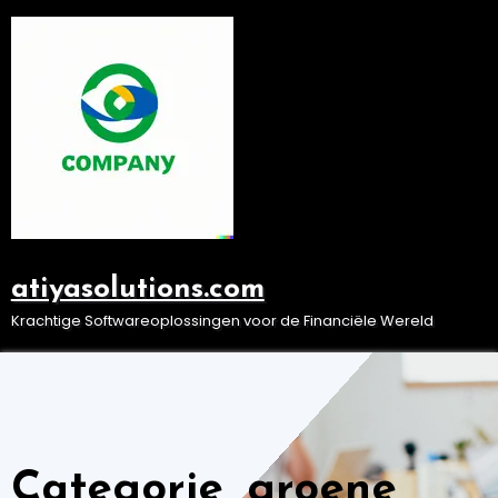
Ga
naar
de
inhoud
atiyasolutions.com
Krachtige Softwareoplossingen voor de Financiële Wereld
Categorie, groene