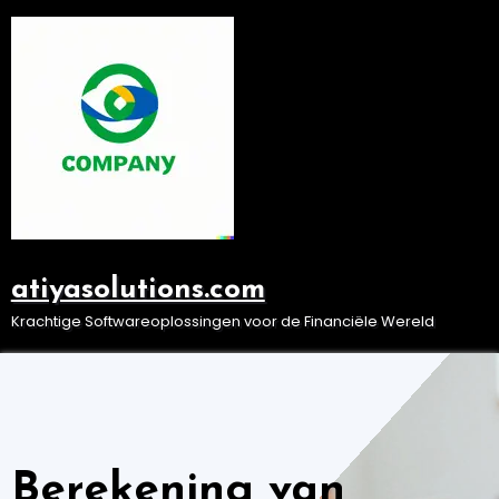
Ga
naar
de
inhoud
atiyasolutions.com
Krachtige Softwareoplossingen voor de Financiële Wereld
Berekening van