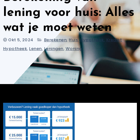
lening voor huis: Alles
wat je moet weten
Okt 5, 2024
Berekenen
,
Huis
,
Hypotheek
,
Krediet
Hypotheek
,
Lenen
,
Leningen
,
Woning