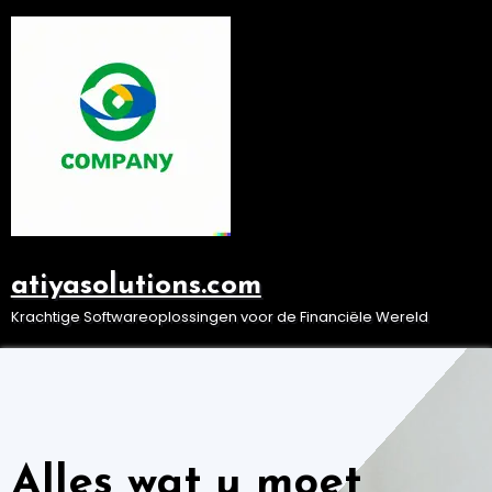
Ga
naar
de
inhoud
atiyasolutions.com
Krachtige Softwareoplossingen voor de Financiële Wereld
Alles wat u moet