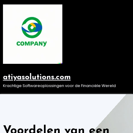
Ga
naar
de
inhoud
atiyasolutions.com
Krachtige Softwareoplossingen voor de Financiële Wereld
Voordelen van een