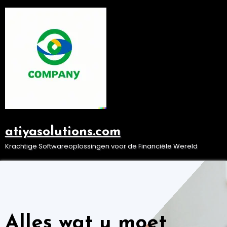
Ga
naar
de
inhoud
atiyasolutions.com
Krachtige Softwareoplossingen voor de Financiële Wereld
Alles wat u moet