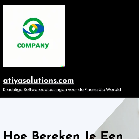
Ga
naar
de
inhoud
atiyasolutions.com
Krachtige Softwareoplossingen voor de Financiële Wereld
Hoe Bereken Je Een