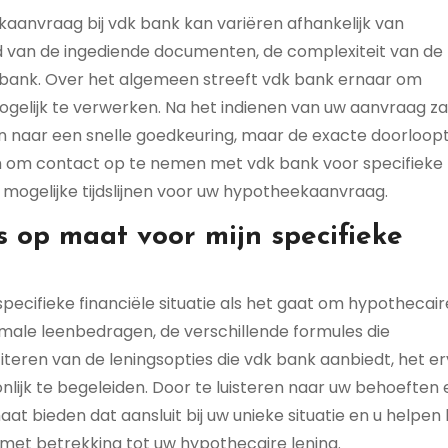
anvraag bij vdk bank kan variëren afhankelijk van
eid van de ingediende documenten, de complexiteit van de
 bank. Over het algemeen streeft vdk bank ernaar om
gelijk te verwerken. Na het indienen van uw aanvraag za
 naar een snelle goedkeuring, maar de exacte doorloopt
aam om contact op te nemen met vdk bank voor specifieke
mogelijke tijdslijnen voor uw hypotheekaanvraag.
s op maat voor mijn specifieke
pecifieke financiële situatie als het gaat om hypothecair
imale leenbedragen, de verschillende formules die
fiteren van de leningsopties die vdk bank aanbiedt, het e
lijk te begeleiden. Door te luisteren naar uw behoeften 
at bieden dat aansluit bij uw unieke situatie en u helpen b
et betrekking tot uw hypothecaire lening.