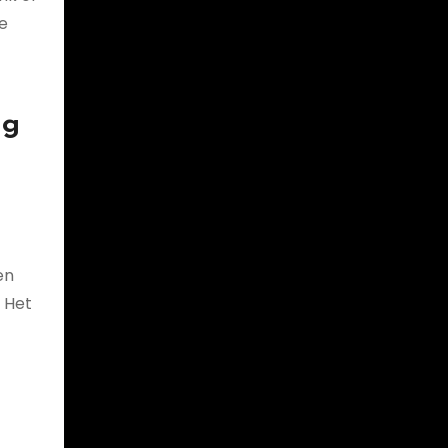
e
ng
en
 Het