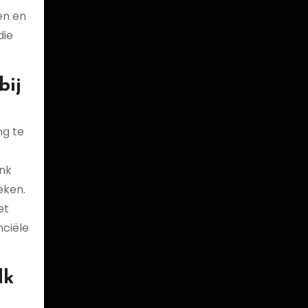
en en
die
bij
ng te
ank
eken.
et
nciële
dk