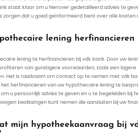
ank staat klaar om u hierover gedetailleerd advies te gev
 zorgen dat u goed geïnformeerd bent over alle kosten 
othecaire lening herfinancieren 
caire lening te herfinancieren bij vdk bank. Door uw leni
 profiteren van gunstigere voorwaarden, zoals een lagere
nen. Het is raadzaam om contact op te nemen met vdk b
et herfinancieren van uw hypothecaire lening te bespr
om u persoonlijk advies te geven en u te begeleiden bij h
wogen beslissingen kunt nemen die aansluiten bij uw fina
at mijn hypotheekaanvraag bij v
?