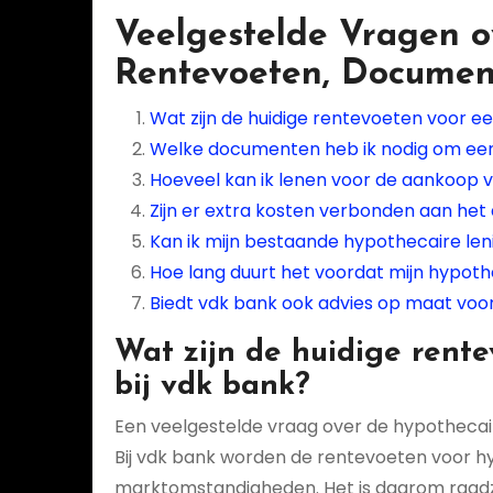
Veelgestelde Vragen o
Rentevoeten, Documen
Wat zijn de huidige rentevoeten voor ee
Welke documenten heb ik nodig om een 
Hoeveel kan ik lenen voor de aankoop v
Zijn er extra kosten verbonden aan het 
Kan ik mijn bestaande hypothecaire leni
Hoe lang duurt het voordat mijn hypot
Biedt vdk bank ook advies op maat voor m
Wat zijn de huidige rent
bij vdk bank?
Een veelgestelde vraag over de hypothecaire
Bij vdk bank worden de rentevoeten voor h
marktomstandigheden. Het is daarom raad