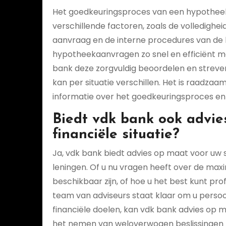
Het goedkeuringsproces van een hypotheeka
verschillende factoren, zoals de volledigh
aanvraag en de interne procedures van de
hypotheekaanvragen zo snel en efficiënt mo
bank deze zorgvuldig beoordelen en streven
kan per situatie verschillen. Het is raadz
informatie over het goedkeuringsproces en 
Biedt vdk bank ook advie
financiële situatie?
Ja, vdk bank biedt advies op maat voor uw s
leningen. Of u nu vragen heeft over de max
beschikbaar zijn, of hoe u het best kunt pro
team van adviseurs staat klaar om u persoon
financiële doelen, kan vdk bank advies op ma
het nemen van weloverwogen beslissingen m