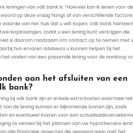
e leningen van vdk bank is: “Hoeveel kan ik lenen voor d
twoord op deze vraag hangt af van verschillende factore
e waarde van het huis dat u wilt kopen. Vdk bank hanteer
werkoplossingen, zodat u een lening kunt verkrijgen die
sen. Het is daarom raadzaam om contact op te nemen met 
arbij hun ervaren adviseurs u kunnen helpen bij het
het vinden van een passende lening voor de aankoop v
bonden aan het afsluiten van een
dk bank?
ening bij vdk bank zijn er enkele extra kosten waarmee re
van de lening kunnen er bijkomende kosten zijn, zoals
sten en eventueel kosten voor een schuldsaldoverzekerin
eging te nemen bij het plannen van uw hypothecaire lenin
 van alle financiële aspecten die gepaard gaan met het