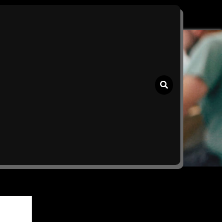
hecaire lening
k
,
Krediet Hypotheek
,
Vdk