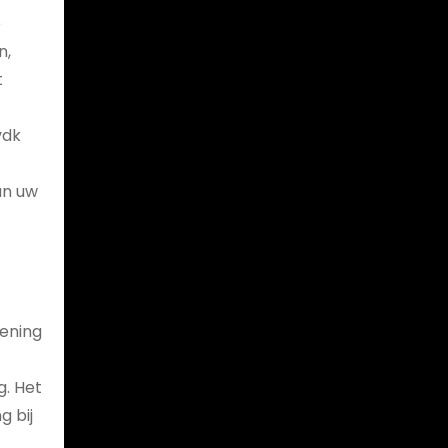
e
n,
t
vdk
an uw
kening
g. Het
g bij