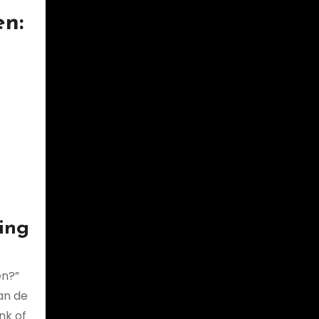
en:
ing
en?”
an de
nk of