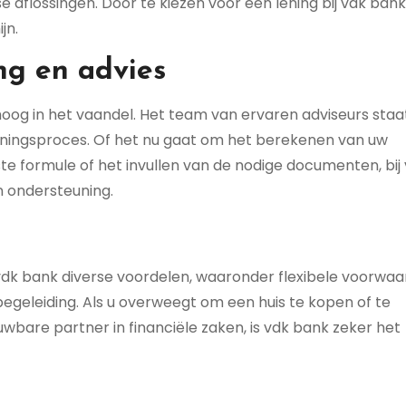
 aflossingen. Door te kiezen voor een lening bij vdk bank
jn.
ng en advies
 hoog in het vaandel. Het team van ervaren adviseurs staa
 leningsproces. Of het nu gaat om het berekenen van uw
te formule of het invullen van de nodige documenten, bij
n ondersteuning.
 vdk bank diverse voordelen, waaronder flexibele voorwaa
egeleiding. Als u overweegt om een huis te kopen of te
bare partner in financiële zaken, is vdk bank zeker het