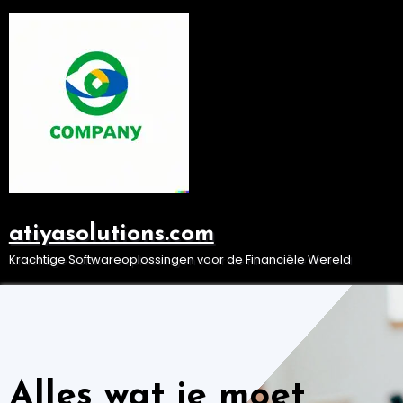
Ga
naar
de
inhoud
atiyasolutions.com
Krachtige Softwareoplossingen voor de Financiële Wereld
Alles wat je moet