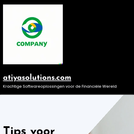
Ga
naar
de
inhoud
atiyasolutions.com
Krachtige Softwareoplossingen voor de Financiële Wereld
Tips voor