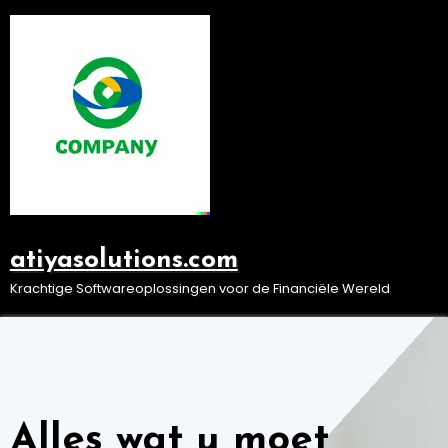
Ga
naar
de
inhoud
atiyasolutions.com
Krachtige Softwareoplossingen voor de Financiële Wereld
Alles wat u moet