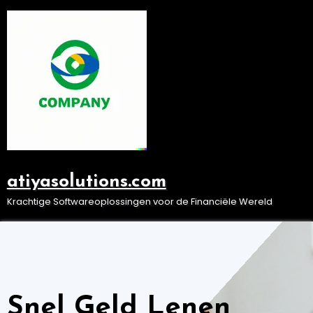
Ga
naar
de
inhoud
atiyasolutions.com
Krachtige Softwareoplossingen voor de Financiële Wereld
Snel Geld Lenen