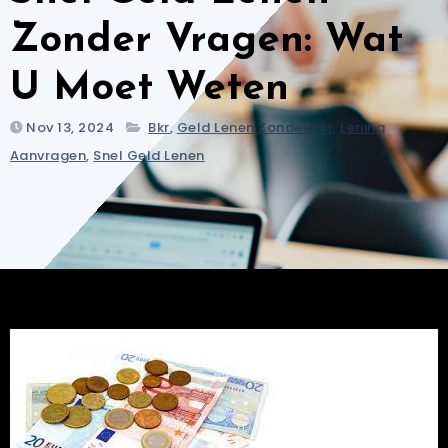
Zonder Vragen: Wat
U Moet Weten
Nov 13, 2024
Bkr
,
Geld Lenen Zonder Bkr
,
Lening
Aanvragen
,
Snel Geld Lenen