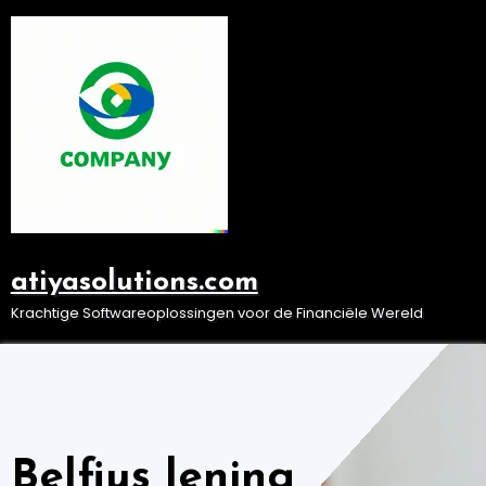
Ga
naar
de
inhoud
atiyasolutions.com
Krachtige Softwareoplossingen voor de Financiële Wereld
Belfius lening