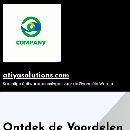
Ga
naar
de
inhoud
atiyasolutions.com
Krachtige Softwareoplossingen voor de Financiële Wereld
Ontdek de Voordelen