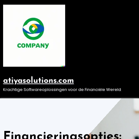
Ga
naar
de
inhoud
atiyasolutions.com
Krachtige Softwareoplossingen voor de Financiële Wereld
Financieringsopties: