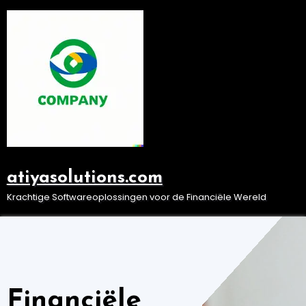
Ga
naar
de
inhoud
atiyasolutions.com
Krachtige Softwareoplossingen voor de Financiële Wereld
Financiële