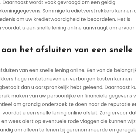
p. Daarnaast wordt vaak gevraagd om een geldig
nkrekeninggegevens. Sommige kredietverstrekkers kunnen 
edenis om uw kredietwaardigheid te beoordelen. Het is
 voordat u een snelle lening online aanvraagt om ervoor 
n aan het afsluiten van een snelle
afsluiten van een snelle lening online. Een van de belangrij
trekkers hoge rentetarieven en verborgen kosten kunnen
ugbetaalt dan u oorspronkelijk hebt geleend. Daarnaast 
ruik maken van uw persoonlijke en financiële gegevens 
ntieel om grondig onderzoek te doen naar de reputatie e
oordat u een snelle lening online afsluit. Zorg ervoor da
t en wees alert op eventuele rode vlaggen die kunnen wij
rstandig om alleen te lenen bij gerenommeerde en geregu