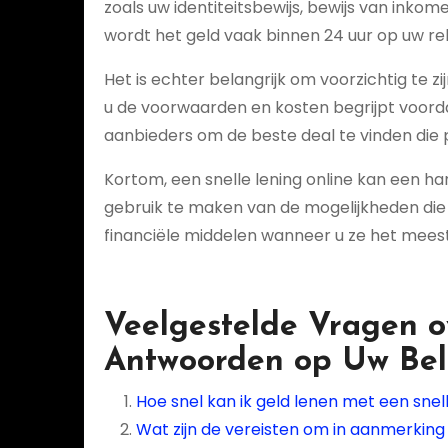
zoals uw identiteitsbewijs, bewijs van ink
wordt het geld vaak binnen 24 uur op uw re
Het is echter belangrijk om voorzichtig te zij
u de voorwaarden en kosten begrijpt voorda
aanbieders om de beste deal te vinden die pa
Kortom, een snelle lening online kan een han
gebruik te maken van de mogelijkheden die he
financiële middelen wanneer u ze het meest
Veelgestelde Vragen o
Antwoorden op Uw Bel
Hoe snel kan ik geld lenen met een snell
Wat zijn de vereisten om in aanmerking 