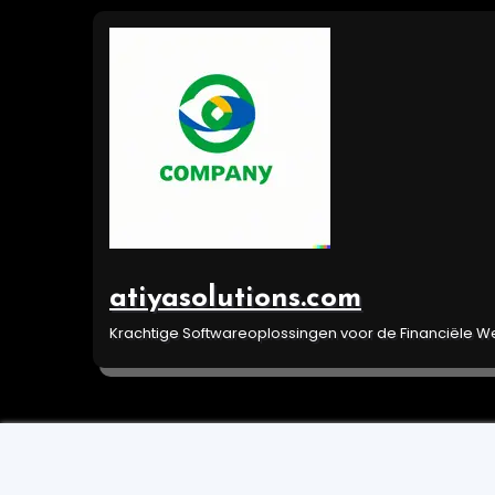
Ga
naar
de
inhoud
atiyasolutions.com
Krachtige Softwareoplossingen voor de Financiële W