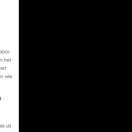
rdoor
n het
het
or wie
n
s uit