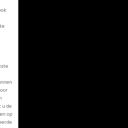
ook
te
kste
kunnen
voor
n
t u de
zen op
leerde