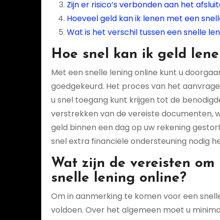
Zijn er risico’s verbonden aan het afslui
Hoeveel geld kan ik lenen met een snell
Wat is het verschil tussen een snelle len
Hoe snel kan ik geld lene
Met een snelle lening online kunt u doorgaa
goedgekeurd. Het proces van het aanvragen v
u snel toegang kunt krijgen tot de benodigd
verstrekken van de vereiste documenten, 
geld binnen een dag op uw rekening gestort.
snel extra financiële ondersteuning nodig he
Wat zijn de vereisten om
snelle lening online?
Om in aanmerking te komen voor een snelle 
voldoen. Over het algemeen moet u minimaal