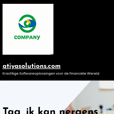
Ga
naar
de
inhoud
atiyasolutions.com
Krachtige Softwareoplossingen voor de Financiële Wereld
Tag, ik kan nergens