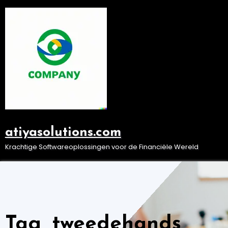
Ga
naar
de
inhoud
atiyasolutions.com
Krachtige Softwareoplossingen voor de Financiële Wereld
Tag, tweedehands