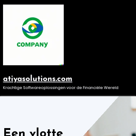
Ga
naar
de
inhoud
atiyasolutions.com
Krachtige Softwareoplossingen voor de Financiële Wereld
Een vlotte