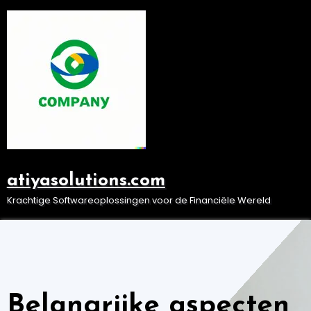
Ga
naar
de
inhoud
atiyasolutions.com
Krachtige Softwareoplossingen voor de Financiële Wereld
Belangrijke aspecten