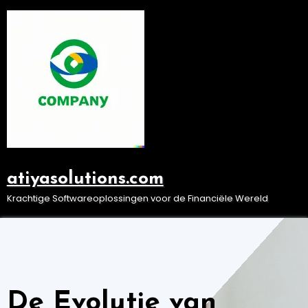
Ga
naar
de
inhoud
atiyasolutions.com
Krachtige Softwareoplossingen voor de Financiële Wereld
De Evolutie van