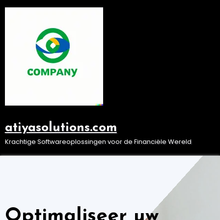
Ga
naar
de
inhoud
atiyasolutions.com
Krachtige Softwareoplossingen voor de Financiële Wereld
Optimaliseer uw