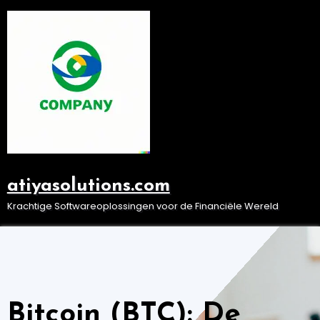
Ga
naar
de
inhoud
atiyasolutions.com
Krachtige Softwareoplossingen voor de Financiële Wereld
Bitcoin (BTC): De