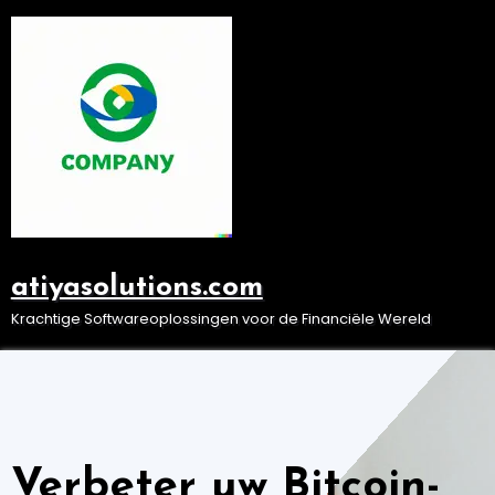
Ga
naar
de
inhoud
atiyasolutions.com
Krachtige Softwareoplossingen voor de Financiële Wereld
Verbeter uw Bitcoin-