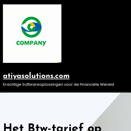
Ga
naar
de
inhoud
atiyasolutions.com
Krachtige Softwareoplossingen voor de Financiële Wereld
Het Btw-tarief op