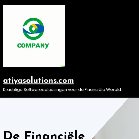
Ga
naar
de
inhoud
atiyasolutions.com
Krachtige Softwareoplossingen voor de Financiële Wereld
De Financiële