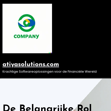
Ga
naar
de
inhoud
atiyasolutions.com
Krachtige Softwareoplossingen voor de Financiële Wereld
De Belangrijke Rol