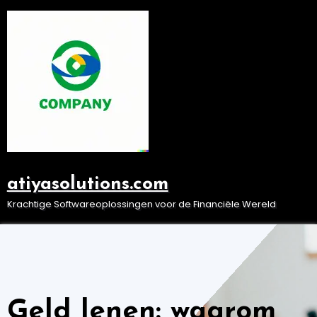
Ga
naar
de
inhoud
atiyasolutions.com
Krachtige Softwareoplossingen voor de Financiële Wereld
Geld lenen: waarom