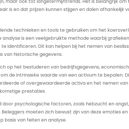
n, maar ook tot langetermijntrends. Het is belangrijk om 
neair is en dat prijzen kunnen stijgen en dalen afhankelijk 
illende technieken en tools te gebruiken om het koersver
e analyse is een veelgebruikte methode waarbij grafieke
 identificeren. Dit kan helpen bij het nemen van beslis
s van historische gegevens.
ich op het bestuderen van bedrijfsgegevens, economisc
 om de intrinsieke waarde van een activum te bepalen. Di
waardeerde of overgewaardeerde activa en het nemen van
komstige prestaties.
 door psychologische factoren, zoals hebzucht en angst,
n. Beleggers moeten zich bewust zijn van deze emoties en
 basis van feiten en analyse.