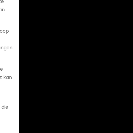
te
van
loop
n
singen
he
t kan
 die