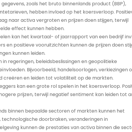
gegevens, zoals het bruto binnenlands product (BBP),
 rentetarieven, hebben invloed op het koersverloop. Positie
 naar activa vergroten en prijzen doen stijgen, terwijl
elde effect kunnen hebben.
delen kan het kwartaal- of jaarrapport van een bedrijf in
rs en positieve vooruitzichten kunnen de prijzen doen stij
ingen kunnen leiden.
 in regeringen, beleidsbeslissingen en geopolitieke
nvloeden. Bijvoorbeeld, handelsoorlogen, verkiezingen o
d creëren en leiden tot volatiliteit op de markten.
gers kan een grote rol spelen in het koersverloop. Posit
ogere prijzen, terwijl negatief sentiment kan leiden tot 
ends binnen bepaalde sectoren of markten kunnen het
, technologische doorbraken, veranderingen in
geving kunnen de prestaties van activa binnen die sect