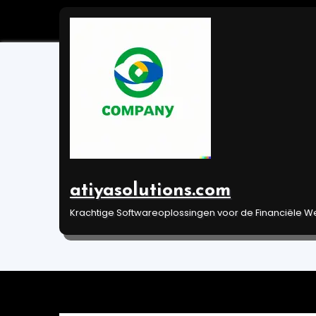
Ga
naar
de
inhoud
Analyseren en nav
de financiële mark
atiyasolutions.com
Jan 1, 2024
Uncategorized
Krachtige Softwareoplossingen voor de Financiële W