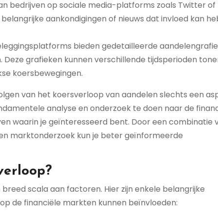
van bedrijven op sociale media-platforms zoals Twitter of
n belangrijke aankondigingen of nieuws dat invloed kan h
eleggingsplatforms bieden gedetailleerde aandelengrafi
. Deze grafieken kunnen verschillende tijdsperioden tone
ijkse koersbewegingen.
volgen van het koersverloop van aandelen slechts een as
fundamentele analyse en onderzoek te doen naar de financ
ven waarin je geïnteresseerd bent. Door een combinatie 
 en marktonderzoek kun je beter geïnformeerde
verloop?
reed scala aan factoren. Hier zijn enkele belangrijke
 op de financiële markten kunnen beïnvloeden: