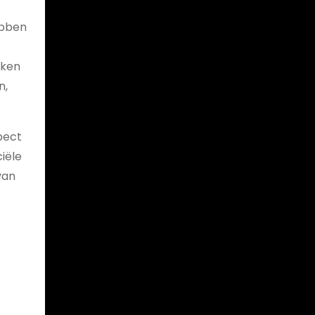
ebben
eken
n,
pect
iële
van