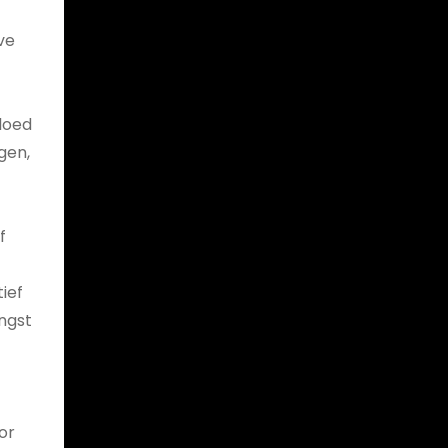
ve
vloed
gen,
f
ief
angst
or