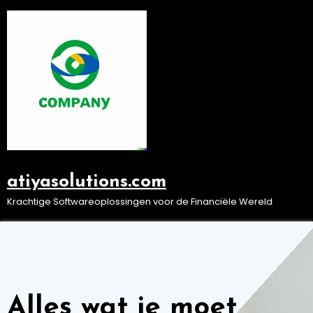
Ga
naar
de
inhoud
atiyasolutions.com
Krachtige Softwareoplossingen voor de Financiële Wereld
Alles wat je moet