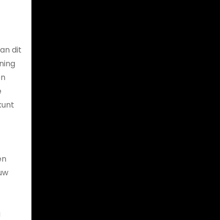
an dit
ning
en
e
kunt
en
 uw
g