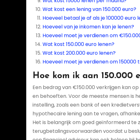
Wat kost 15000 lenen per maand?
Wat kost een lening van 150.000 euro?
Hoeveel betaal je af als je 100000 euro 
Hoeveel van je inkomen kan je lenen?
Hoeveel moet je verdienen om €150.000
Wat kost 150.000 euro lenen?
Wat kost 200.000 euro lenen?
Hoeveel moet je verdienen om 150000 t
Hoe kom ik aan 150.000 
Een bedrag van €150.000 verkrijgen kan op v
en behoeften. Voor de meeste mensen is het 
instelling, zoals een bank of een kredietve
hypothecaire lening aan te vragen, afhankel
Het is belangrijk om goed geïnformeerd te z
terugbetalingsvoorwaarden voordat u beslu
een financieel adviseur kan ook helpen bij