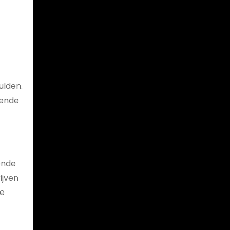
ulden.
lende
ende
ijven
te