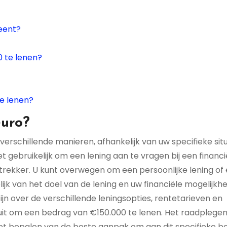
leent?
 te lenen?
e lenen?
euro?
erschillende manieren, afhankelijk van uw specifieke sit
gebruikelijk om een lening aan te vragen bij een financi
rstrekker. U kunt overwegen om een persoonlijke lening of
ijk van het doel van de lening en uw financiële mogelijkh
ijn over de verschillende leningsopties, rentetarieven en
it om een bedrag van €150.000 te lenen. Het raadplege
 het bepalen van de beste aanpak om aan dit specifieke b