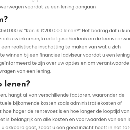
 overwegen voordat ze een lening aangaan.
n?
50.000 is: “Kan ik €200.000 lenen?” Het bedrag dat u kun
, zoals uw inkomen, kredietgeschiedenis en de leenvoorw
m een realistische inschatting te maken van wat u zich
te winnen bij een financieel adviseur voordat u een lening
d geïnformeerd te zijn over uw opties en om verantwoorde
nvragen van een lening.
o lenen?
en, hangt af van verschillende factoren, waaronder de
ntuele bijkomende kosten zoals administratiekosten of
 hoe hoger de rentevoet is en hoe langer de looptijd van
. Het is belangrijk om alle kosten en voorwaarden van een l
 u akkoord gaat, zodat u een goed inzicht heeft in het tot