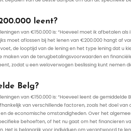
 200.000 leent?
eningen van €150.000 is: “Hoeveel moet ik afbetalen als i
ks moet aflossen bij het lenen van €200.000 hangt af va
et, de looptijd van de lening en het type lening dat u kie
 te maken van de terugbetalingsvoorwaarden en financiël
leent, zodat u een weloverwogen beslissing kunt nemen di
elde Belg?
leningen van €150.000 is: “Hoeveel leent de gemiddelde B
ankelijk van verschillende factoren, zoals het doel van 
soon en de economische omstandigheden. Over het algemee
pecifieke behoeften, of het nu gaat om het financieren v
. Het is belangrijk voor individuen om verantwoord te le