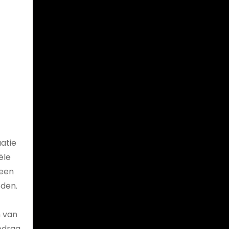
uatie
ële
 een
eden.
n van
edrag