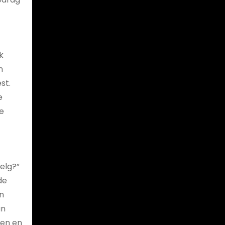
k
n
st.
e
e
elg?”
de
n
an
nen en