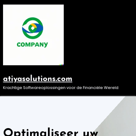
Ga
naar
de
inhoud
atiyasolutions.com
Krachtige Softwareoplossingen voor de Financiële Wereld
Optimaliseer uw