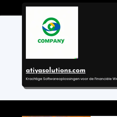
Ga
naar
de
inhoud
De Kracht van Tool
Leven
atiyasolutions.com
Jan 26, 2024
Uncategorized
Krachtige Softwareoplossingen voor de Financiële W