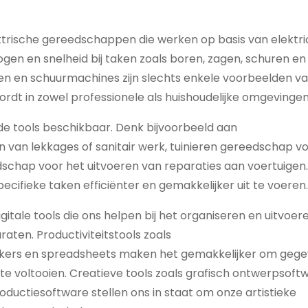
trische gereedschappen die werken op basis van elektric
gen en snelheid bij taken zoals boren, zagen, schuren en
agen en schuurmachines zijn slechts enkele voorbeelden v
rdt in zowel professionele als huishoudelijke omgevingen
rde tools beschikbaar. Denk bijvoorbeeld aan
van lekkages of sanitair werk, tuinieren gereedschap v
dschap voor het uitvoeren van reparaties aan voertuigen
ecifieke taken efficiënter en gemakkelijker uit te voeren.
itale tools die ons helpen bij het organiseren en uitvoer
ten. Productiviteitstools zoals
ers en spreadsheets maken het gemakkelijker om geg
e voltooien. Creatieve tools zoals grafisch ontwerpsoftw
ctiesoftware stellen ons in staat om onze artistieke