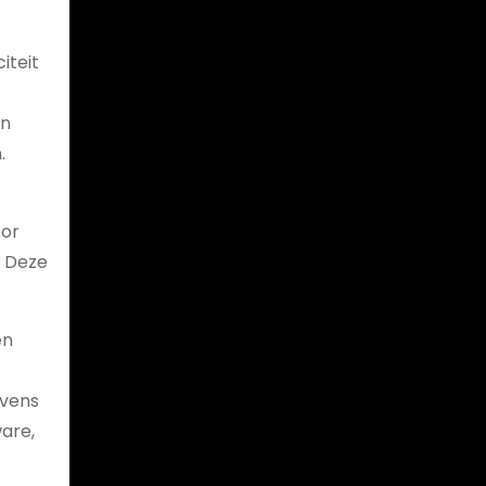
iteit
an
.
oor
. Deze
en
evens
are,