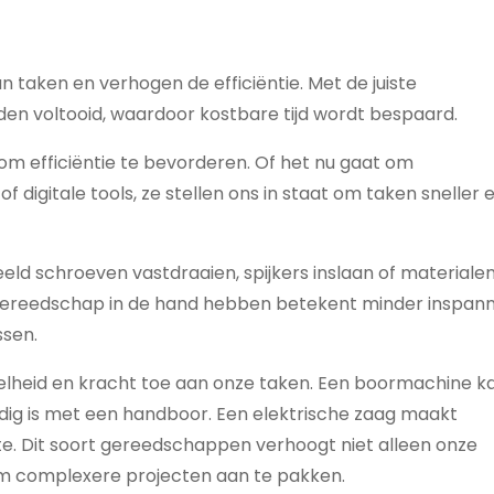
van taken en verhogen de efficiëntie. Met de juiste
n voltooid, waardoor kostbare tijd wordt bespaard.
om efficiëntie te bevorderen. Of het nu gaat om
digitale tools, ze stellen ons in staat om taken sneller 
d schroeven vastdraaien, spijkers inslaan of materiale
te gereedschap in de hand hebben betekent minder inspan
ssen.
lheid en kracht toe aan onze taken. Een boormachine k
nodig is met een handboor. Een elektrische zaag maakt
. Dit soort gereedschappen verhoogt niet alleen onze
t om complexere projecten aan te pakken.