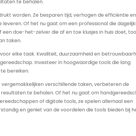
ltaten te behalen.
ukt worden. Ze besparen tijd, verhogen de efficiëntie en
 leveren. Of het nu gaat om een professional die dagelijk
n doe-het-zelver die af en toe klusjes in huis doet, tool
an taken.
en voor elke taak. Kwaliteit, duurzaamheid en betrouwbaar
n gereedschap. Investeer in hoogwaardige tools die lang
te bereiken.
Ze vergemakkelijken verschillende taken, verbeteren de
re resultaten te behalen. Of het nu gaat om handgereedsc
ereedschappen of digitale tools, ze spelen allemaal een
verstandig en geniet van de voordelen die tools bieden bij h