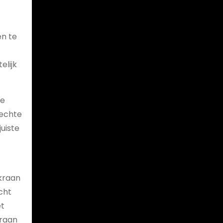
en te
elijk
te
rechte
uiste
 kraan
cht
et
kraan