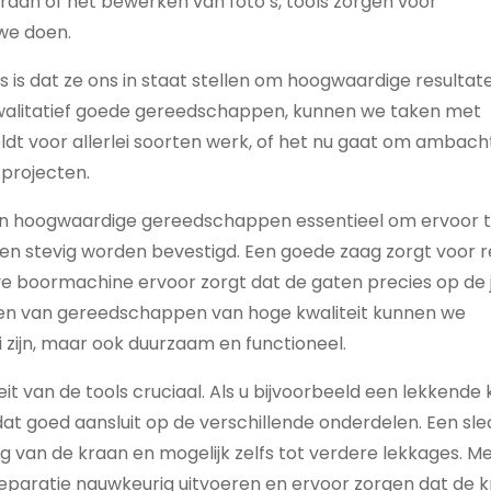
aan of het bewerken van foto’s, tools zorgen voor
 we doen.
s is dat ze ons in staat stellen om hoogwaardige resultat
alitatief goede gereedschappen, kunnen we taken met
ldt voor allerlei soorten werk, of het nu gaat om ambacht
 projecten.
zijn hoogwaardige gereedschappen essentieel om ervoor 
 en stevig worden bevestigd. Een goede zaag zorgt voor 
ve boormachine ervoor zorgt dat de gaten precies op de j
en van gereedschappen van hoge kwaliteit kunnen we
 zijn, maar ook duurzaam en functioneel.
teit van de tools cruciaal. Als u bijvoorbeeld een lekkende
at goed aansluit op de verschillende onderdelen. Een sle
g van de kraan en mogelijk zelfs tot verdere lekkages. M
paratie nauwkeurig uitvoeren en ervoor zorgen dat de 