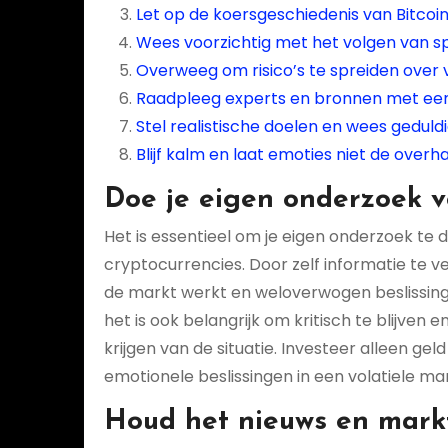
Let op de koersgeschiedenis van Bitcoin
Wees voorzichtig met het volgen van sp
Overweeg om risico’s te spreiden over v
Raadpleeg experts en bronnen met een
Stel realistische doelen en wees geduldig
Blijf kalm en laat emoties niet de ove
Doe je eigen onderzoek vo
Het is essentieel om je eigen onderzoek te d
cryptocurrencies. Door zelf informatie te v
de markt werkt en weloverwogen beslissinge
het is ook belangrijk om kritisch te blijve
krijgen van de situatie. Investeer alleen ge
emotionele beslissingen in een volatiele mar
Houd het nieuws en markt