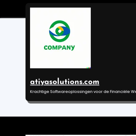
Ga
naar
de
inhoud
Voorspelling Bitc
voor de Cryptomun
atiyasolutions.com
Mrt 2, 2024
Uncategorized
Krachtige Softwareoplossingen voor de Financiële W