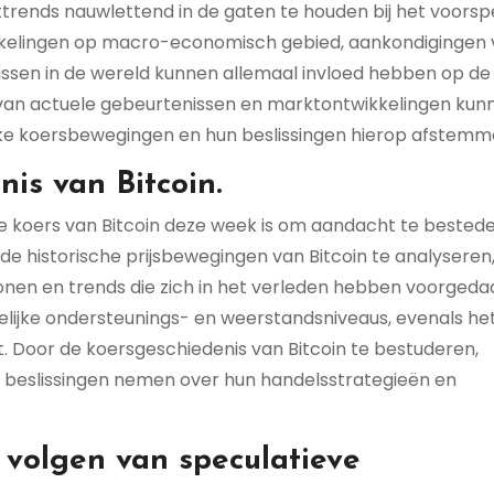
ttrends nauwlettend in de gaten te houden bij het voorsp
ikkelingen op macro-economisch gebied, aankondigingen
issen in de wereld kunnen allemaal invloed hebben op de
 van actuele gebeurtenissen en marktontwikkelingen kun
jke koersbewegingen en hun beslissingen hierop afstemm
is van Bitcoin.
 de koers van Bitcoin deze week is om aandacht te bested
de historische prijsbewegingen van Bitcoin te analyseren
ronen en trends die zich in het verleden hebben voorgeda
gelijke ondersteunings- en weerstandsniveaus, evenals he
. Door de koersgeschiedenis van Bitcoin te bestuderen,
 beslissingen nemen over hun handelsstrategieën en
 volgen van speculatieve