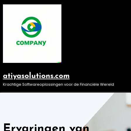
Ga
naar
de
inhoud
atiyasolutions.com
Krachtige Softwareoplossingen voor de Financiële Wereld
Ervaringen van