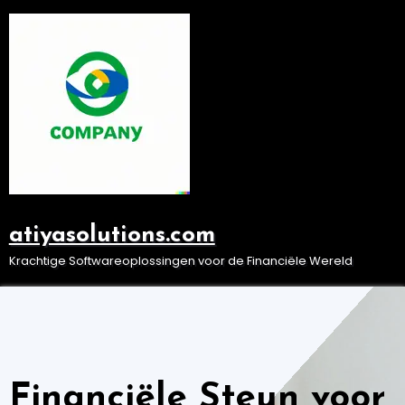
Ga
naar
de
inhoud
atiyasolutions.com
Krachtige Softwareoplossingen voor de Financiële Wereld
Financiële Steun voor