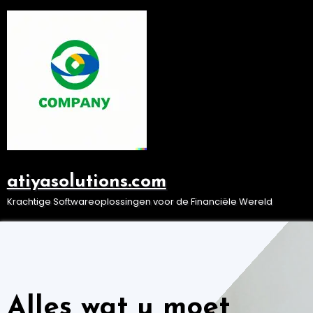
Ga
naar
de
inhoud
atiyasolutions.com
Krachtige Softwareoplossingen voor de Financiële Wereld
Alles wat u moet