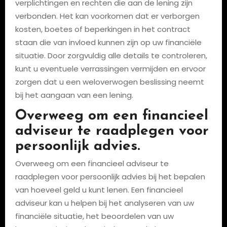
verplichtingen en rechten die aan de lening zijn
verbonden. Het kan voorkomen dat er verborgen
kosten, boetes of beperkingen in het contract
staan die van invloed kunnen zijn op uw financiële
situatie. Door zorgvuldig alle details te controleren,
kunt u eventuele verrassingen vermijden en ervoor
zorgen dat u een weloverwogen beslissing neemt
bij het aangaan van een lening.
Overweeg om een financieel
adviseur te raadplegen voor
persoonlijk advies.
Overweeg om een financieel adviseur te
raadplegen voor persoonlijk advies bij het bepalen
van hoeveel geld u kunt lenen. Een financieel
adviseur kan u helpen bij het analyseren van uw
financiële situatie, het beoordelen van uw