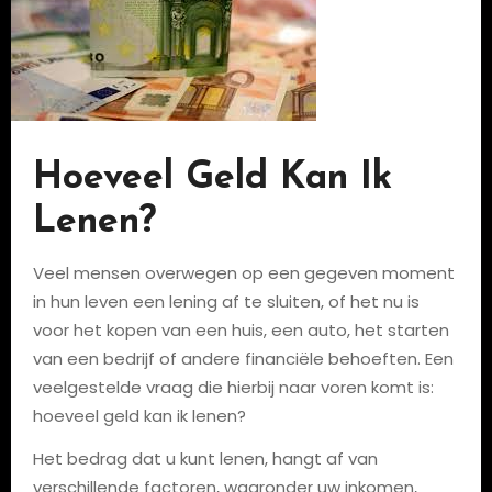
Hoeveel Geld Kan Ik
Lenen?
Veel mensen overwegen op een gegeven moment
in hun leven een lening af te sluiten, of het nu is
voor het kopen van een huis, een auto, het starten
van een bedrijf of andere financiële behoeften. Een
veelgestelde vraag die hierbij naar voren komt is:
hoeveel geld kan ik lenen?
Het bedrag dat u kunt lenen, hangt af van
verschillende factoren, waaronder uw inkomen,