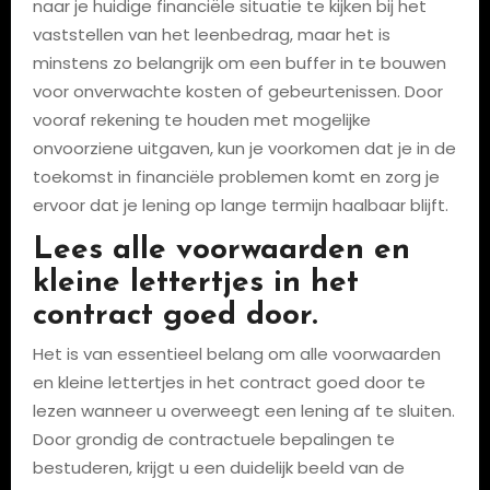
naar je huidige financiële situatie te kijken bij het
vaststellen van het leenbedrag, maar het is
minstens zo belangrijk om een buffer in te bouwen
voor onverwachte kosten of gebeurtenissen. Door
vooraf rekening te houden met mogelijke
onvoorziene uitgaven, kun je voorkomen dat je in de
toekomst in financiële problemen komt en zorg je
ervoor dat je lening op lange termijn haalbaar blijft.
Lees alle voorwaarden en
kleine lettertjes in het
contract goed door.
Het is van essentieel belang om alle voorwaarden
en kleine lettertjes in het contract goed door te
lezen wanneer u overweegt een lening af te sluiten.
Door grondig de contractuele bepalingen te
bestuderen, krijgt u een duidelijk beeld van de