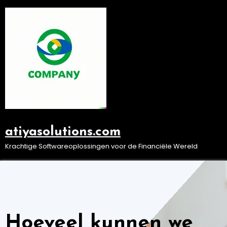
Ga
naar
de
inhoud
atiyasolutions.com
Krachtige Softwareoplossingen voor de Financiële Wereld
Hoeveel kunnen we