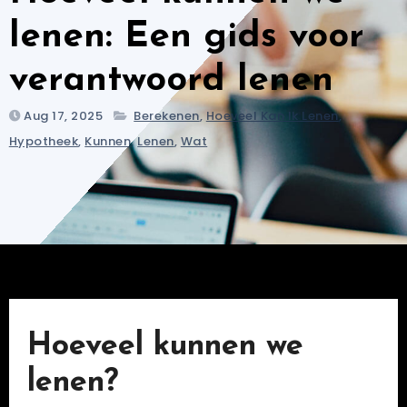
lenen: Een gids voor
verantwoord lenen
Aug 17, 2025
Berekenen
,
Hoeveel Kan Ik Lenen
,
Hypotheek
,
Kunnen
,
Lenen
,
Wat
Hoeveel kunnen we
lenen?