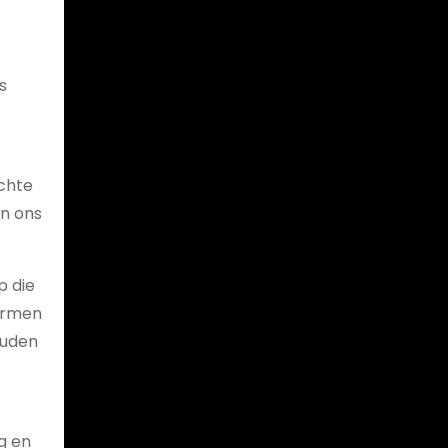
s
chte
en ons
p die
hermen
ouden
ng en