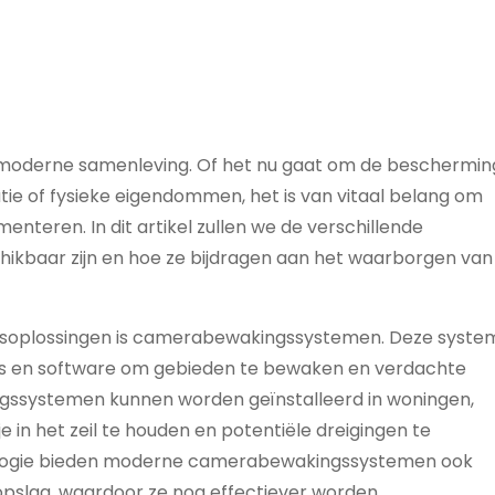
ze moderne samenleving. Of het nu gaat om de beschermin
tie of fysieke eigendommen, het is van vitaal belang om
enteren. In dit artikel zullen we de verschillende
hikbaar zijn en hoe ze bijdragen aan het waarborgen van
gsoplossingen is camerabewakingssystemen. Deze syste
 en software om gebieden te bewaken en verdachte
ngssystemen kunnen worden geïnstalleerd in woningen,
in het zeil te houden en potentiële dreigingen te
hnologie bieden moderne camerabewakingssystemen ook
opslag, waardoor ze nog effectiever worden.