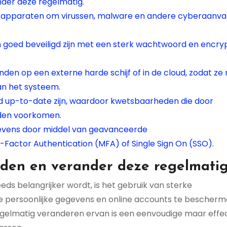
der deze regelmatig.
uw apparaten om virussen, malware en andere cyberaanva
 goed beveiligd zijn met een sterk wachtwoord en encry
en op een externe harde schijf of in de cloud, zodat ze 
an het systeem.
jd up-to-date zijn, waardoor kwetsbaarheden die door
den voorkomen.
gevens door middel van geavanceerde
Factor Authentication (MFA) of Single Sign On (SSO).
den en verander deze regelmatig
teeds belangrijker wordt, is het gebruik van sterke
 persoonlijke gegevens en online accounts te bescherm
gelmatig veranderen ervan is een eenvoudige maar effe