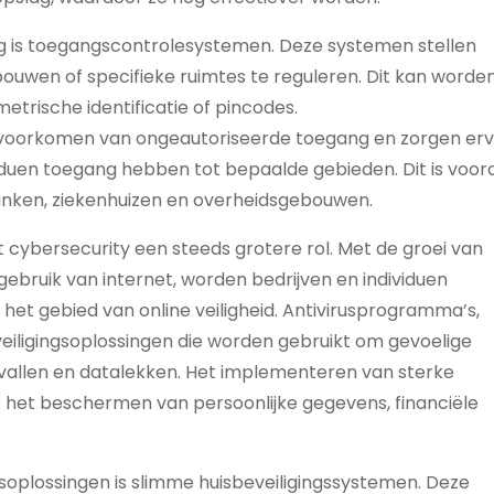
ng is toegangscontrolesystemen. Deze systemen stellen
bouwen of specifieke ruimtes te reguleren. Dit kan worde
etrische identificatie of pincodes.
 voorkomen van ongeautoriseerde toegang en zorgen er
iduen toegang hebben tot bepaalde gebieden. Dit is voora
banken, ziekenhuizen en overheidsgebouwen.
t cybersecurity een steeds grotere rol. Met de groei van
ebruik van internet, worden bedrijven en individuen
et gebied van online veiligheid. Antivirusprogramma’s,
eveiligingsoplossingen die worden gebruikt om gevoelige
allen en datalekken. Het implementeren van sterke
 het beschermen van persoonlijke gegevens, financiële
soplossingen is slimme huisbeveiligingssystemen. Deze