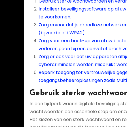
Gebruik sterke wachtwoorden en veran
Installeer beveiligingssoftware op al 
te voorkomen.
Zorg ervoor dat je draadloze netwerken
(bijvoorbeeld WPA2).
Zorg voor een back-up van al uw bestand
verloren gaan bij een aanval of crash v
Zorg er ook voor dat uw apparaten alti
cybercriminelen worden misbruikt wor
Beperk toegang tot vertrouwelijke ge
toegangsbeheeroplossingen zoals Multi-
Gebruik sterke wachtwoor
In een tijdperk waarin digitale beveiliging s
wachtwoorden een essentiële stap om onze
Het kiezen van een sterk wachtwoord en re