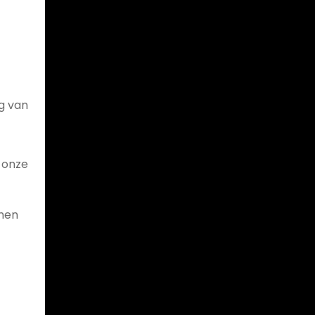
g van
 onze
men